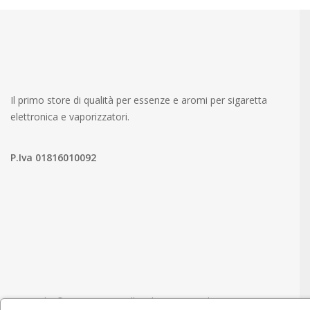
Il primo store di qualità per essenze e aromi per sigaretta
elettronica e vaporizzatori.
P.Iva 01816010092
Copyright ©
svapo.store
. All Rights Reserved