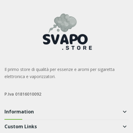
Il primo store di qualità per essenze e aromi per sigaretta
elettronica e vaporizzatori.
P.Iva 01816010092
Information
keyboard_arrow_down
Custom Links
keyboard_arrow_down