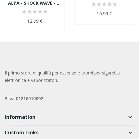
ALPA - SHOCK WAVE - Liquido Scomposto 20 Ml -...
16,99 €
12,99 €
Il primo store di qualità per essenze e aromi per sigaretta
elettronica e vaporizzatori.
P.Iva 01816010092
Information
keyboard_arrow_down
Custom Links
keyboard_arrow_down